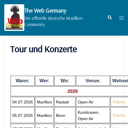
Zum
Inhalt
The Web Germany
springen
Suche
Men
Die offizielle deutsche Marillion-
umsc
Community
Tour und Konzerte
Wann:
Wer:
Wo:
Venue:
Websei
2026
Tickets
04.07.2026
Marillion
Rastatt
Open Air
Kunstrasen,
Tickets
05.07.2026
Marillion
Bonn
Open Air