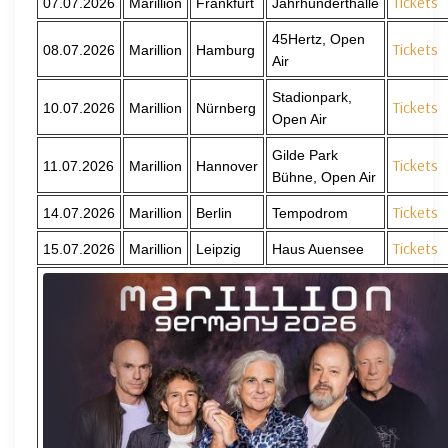
Tickets
07.07.2026
Marillion
Frankfurt
Jahrhunderthalle
45Hertz, Open
Tickets
08.07.2026
Marillion
Hamburg
Air
Stadionpark,
Tickets
10.07.2026
Marillion
Nürnberg
Open Air
Gilde Park
Tickets
11.07.2026
Marillion
Hannover
Bühne, Open Air
Tickets
14.07.2026
Marillion
Berlin
Tempodrom
Tickets
15.07.2026
Marillion
Leipzig
Haus Auensee