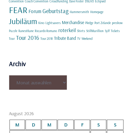
Convention
Couch Convention
Croudfunding
Dave Foster
DSGVO
Eclipsed
FEAR
Geburtstag
Forum
Hammersmith
Homepage
Jubiläum
Merchandise
Kino
Lightsavers
Pledge
Port Zelande
preshow
roterkeil
Puzzle
RanestRane
Riccardo Romano
Shirts
StillMarillion
Sylf
Tickets
Tour 2016
Tribute Band
Tour
Tour 2018
TV
Weekend
Archiv
Archiv
August 2026
M
D
M
D
F
S
S