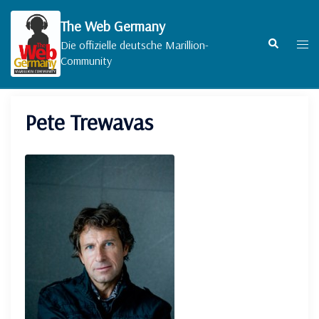
Zum
Inhalt
The Web Germany
springen
Suche
Men
Die offizielle deutsche Marillion-
umsc
Community
Pete Trewavas