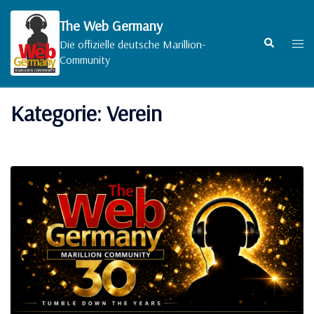
Zum
Inhalt
The Web Germany
springen
Suche
Men
Die offizielle deutsche Marillion-
umsc
Community
Kategorie:
Verein