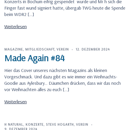
Konzerts in Bochum eifrig gespendet wurde und Mr h sich die
Finger fast wund signiert hatte, übergab TWG heute die Spende
beim WDR2 […]
Weiterlesen
MAGAZINE
,
MITGLIEDSCHAFT
,
VEREIN
12. DEZEMBER 2024
Made Again #84
Hier das Cover unseres nächsten Magazins als kleinen
Vorgeschmack. Und dazu gibt es wie immer ein Weihnachts-
Goodie aus Aylesbury… Däumchen drücken, dass wir das noch
vor Weihnachten alles zu euch […]
Weiterlesen
H NATURAL
,
KONZERTE
,
STEVE HOGARTH
,
VEREIN
9. DEZEMBER 2024