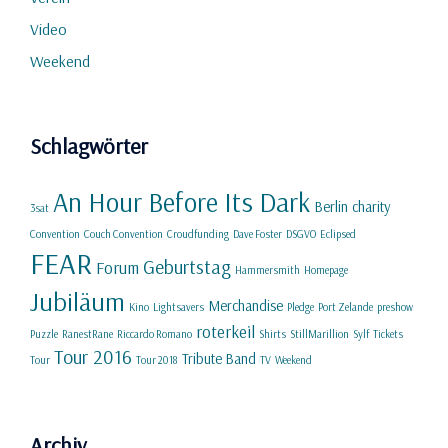
Video
Weekend
Schlagwörter
An Hour Before Its Dark
Berlin
charity
3sat
Convention
Couch Convention
Croudfunding
Dave Foster
DSGVO
Eclipsed
FEAR
Geburtstag
Forum
Hammersmith
Homepage
Jubiläum
Merchandise
Kino
Lightsavers
Pledge
Port Zelande
preshow
roterkeil
Puzzle
RanestRane
Riccardo Romano
Shirts
StillMarillion
Sylf
Tickets
Tour 2016
Tribute Band
Tour
Tour 2018
TV
Weekend
Archiv