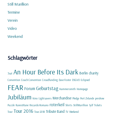
Still Marillion
Termine
Verein
Video
Weekend
Schlagwörter
An Hour Before Its Dark
Berlin
charity
3sat
Convention
Couch Convention
Croudfunding
Dave Foster
DSGVO
Eclipsed
FEAR
Geburtstag
Forum
Hammersmith
Homepage
Jubiläum
Merchandise
Kino
Lightsavers
Pledge
Port Zelande
preshow
roterkeil
Puzzle
RanestRane
Riccardo Romano
Shirts
StillMarillion
Sylf
Tickets
Tour 2016
Tribute Band
Tour
Tour 2018
TV
Weekend