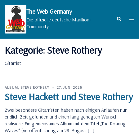
Zum
Inhalt
The Web Germany
springen
Suche
Men
Die offizielle deutsche Marillion-
umsc
Community
Kategorie:
Steve Rothery
Gitarrist
ALBUM
,
STEVE ROTHERY
27. JUNI 2026
Steve Hackett und Steve Rothery
Zwei besondere Gitarristen haben nach einigen Anläufen nun
endlich Zeit gefunden und einen lang gehegten Wunsch
realisiert: Ein gemeinsames Album mit dem Titel „The Roaring
Waves“ (Veröffentlichung am 28. August […]