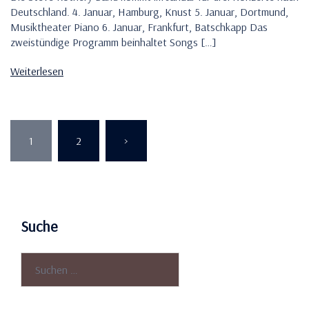
Deutschland. 4. Januar, Hamburg, Knust 5. Januar, Dortmund,
Musiktheater Piano 6. Januar, Frankfurt, Batschkapp Das
zweistündige Programm beinhaltet Songs […]
Weiterlesen
Seitennummerierung
der
1
2
>
Beiträge
Suche
Suchen
nach: