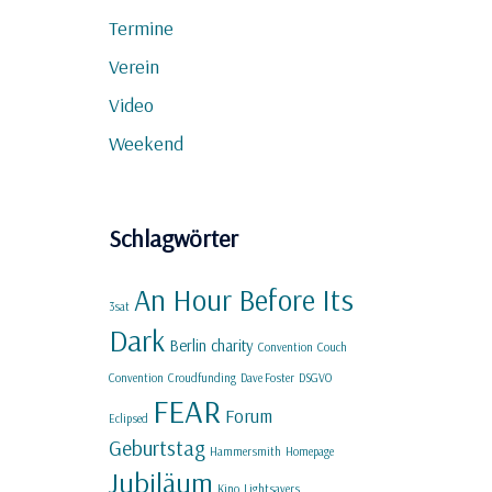
Termine
Verein
Video
Weekend
Schlagwörter
An Hour Before Its
3sat
Dark
Berlin
charity
Convention
Couch
Convention
Croudfunding
Dave Foster
DSGVO
FEAR
Forum
Eclipsed
Geburtstag
Hammersmith
Homepage
Jubiläum
Kino
Lightsavers