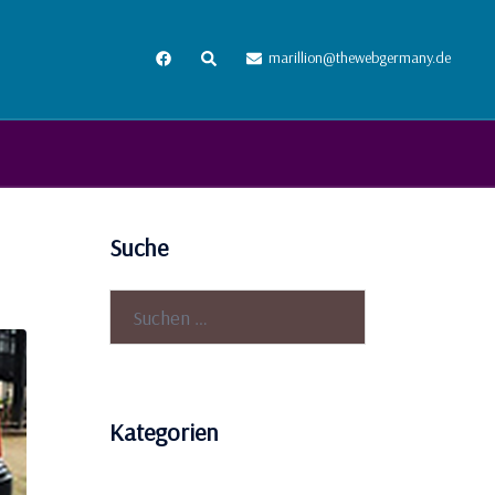
Suche
marillion@thewebgermany.de
Suche
Suchen
nach:
Kategorien