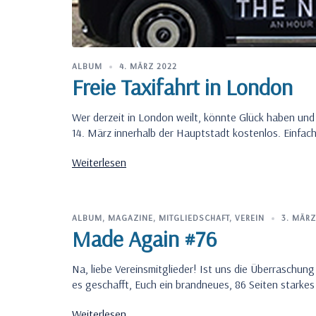
ALBUM
4. MÄRZ 2022
Freie Taxifahrt in London
Wer derzeit in London weilt, könnte Glück haben und e
14. März innerhalb der Hauptstadt kostenlos. Einfac
Weiterlesen
ALBUM
,
MAGAZINE
,
MITGLIEDSCHAFT
,
VEREIN
3. MÄRZ
Made Again #76
Na, liebe Vereinsmitglieder! Ist uns die Überraschun
es geschafft, Euch ein brandneues, 86 Seiten starkes
Weiterlesen