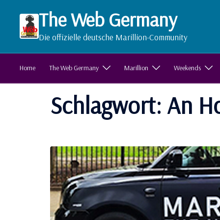
Zum
The Web Germany
Inhalt
springen
Die offizielle deutsche Marillion-Community
Home
The Web Germany
Marillion
Weekends
Schlagwort:
An Ho