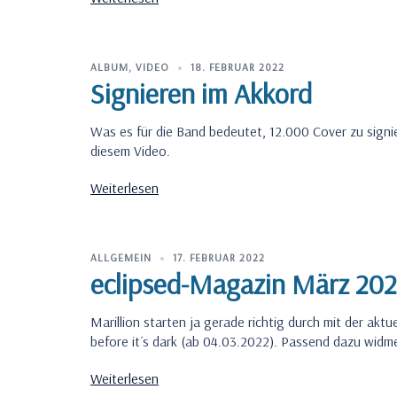
ALBUM
,
VIDEO
18. FEBRUAR 2022
Signieren im Akkord
Was es für die Band bedeutet, 12.000 Cover zu signier
diesem Video.
Weiterlesen
ALLGEMEIN
17. FEBRUAR 2022
eclipsed-Magazin März 202
Marillion starten ja gerade richtig durch mit der ak
before it´s dark (ab 04.03.2022). Passend dazu widme
Weiterlesen