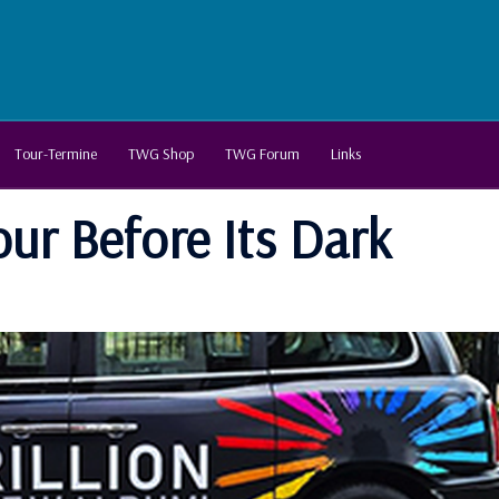
Tour-Termine
TWG Shop
TWG Forum
Links
ur Before Its Dark