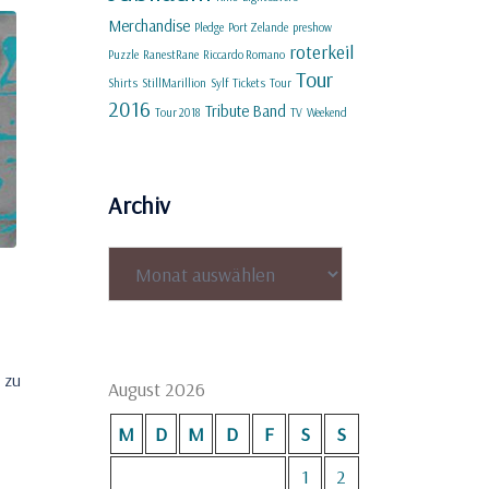
Merchandise
Pledge
Port Zelande
preshow
roterkeil
Puzzle
RanestRane
Riccardo Romano
Tour
Shirts
StillMarillion
Sylf
Tickets
Tour
2016
Tribute Band
Tour 2018
TV
Weekend
Archiv
Archiv
s
 zu
August 2026
M
D
M
D
F
S
S
1
2