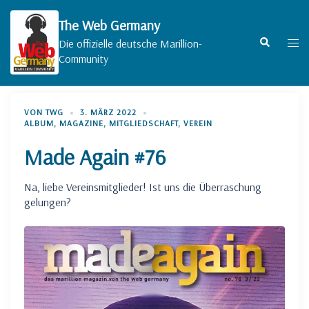
Zum
Inhalt
The Web Germany
springen
Suche
Men
Die offizielle deutsche Marillion-
umsc
Community
VON
TWG
3. MÄRZ 2022
ALBUM
,
MAGAZINE
,
MITGLIEDSCHAFT
,
VEREIN
Made Again #76
Na, liebe Vereinsmitglieder! Ist uns die Überraschung
gelungen?