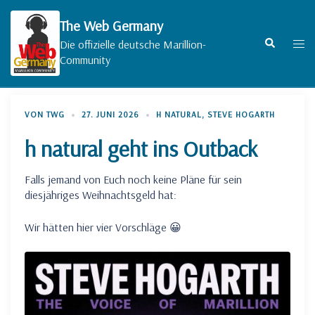
Zum
Inhalt
The Web Germany
springen
Suche
Men
Die offizielle deutsche Marillion-
umsc
Community
VON
TWG
27. JUNI 2026
H NATURAL
,
STEVE HOGARTH
h natural geht ins Outback
Falls jemand von Euch noch keine Pläne für sein
diesjähriges Weihnachtsgeld hat:
Wir hätten hier vier Vorschläge 😀