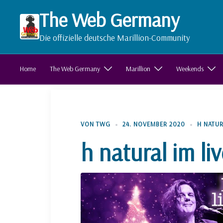
Zum
The Web Germany
Inhalt
springen
Die offizielle deutsche Marillion-Community
Home
The Web Germany
Marillion
Weekends
VON
TWG
24. NOVEMBER 2020
H NATU
h natural im li