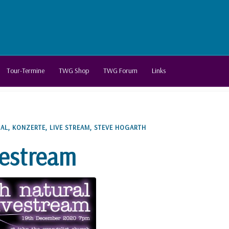
Tour-Termine
TWG Shop
TWG Forum
Links
RAL
,
KONZERTE
,
LIVE STREAM
,
STEVE HOGARTH
vestream