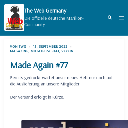
Zum
Inhalt
The Web Germany
springen
Suche
Men
Die offizielle deutsche Marillion-
umsc
Community
VON
TWG
15. SEPTEMBER 2022
MAGAZINE
,
MITGLIEDSCHAFT
,
VEREIN
Made Again #77
Bereits gedruckt wartet unser neues Heft nur noch auf
die Auslieferung an unsere Mitglieder.
Der Versand erfolgt in Kürze.