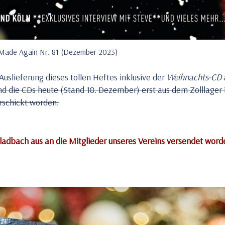
Made Again Nr. 81 (Dezember 2023)
Auslieferung dieses tollen Heftes inklusive der
Weihnachts-CD
nd die CDs heute (Stand 18. Dezember) erst aus dem Zolllager i
rschickt worden.
adbach aus an die Mitglieder unseres Vereins versendet word