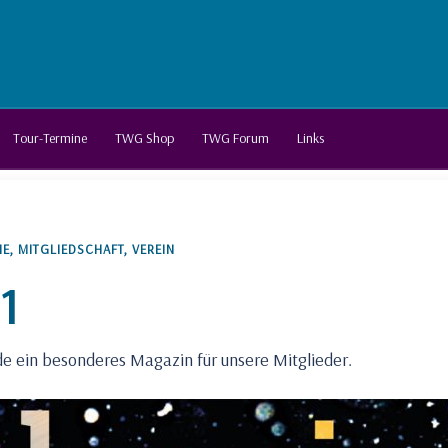
Tour-Termine
TWG Shop
TWG Forum
Links
NE
,
MITGLIEDSCHAFT
,
VEREIN
1
de ein besonderes Magazin für unsere Mitglieder.