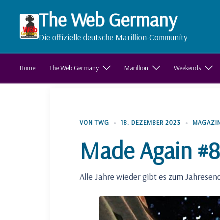
Zum
The Web Germany
Inhalt
springen
Die offizielle deutsche Marillion-Community
Home
The Web Germany
Marillion
Weekends
VON
TWG
18. DEZEMBER 2023
MAGAZI
Made Again #8
Alle Jahre wieder gibt es zum Jahresen