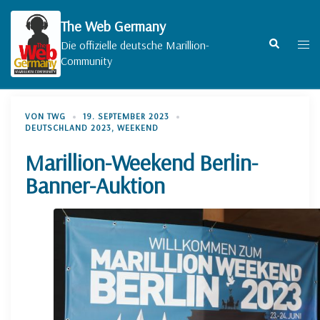
Zum
Inhalt
The Web Germany
springen
Suche
Men
Die offizielle deutsche Marillion-
umsc
Community
VON
TWG
19. SEPTEMBER 2023
DEUTSCHLAND 2023
,
WEEKEND
Marillion-Weekend Berlin-
Banner-Auktion