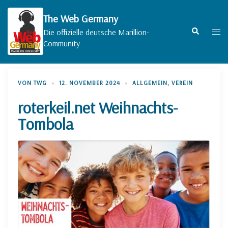
Zum
Inhalt
The Web Germany
springen
Suche
Men
Die offizielle deutsche Marillion-
umsc
Community
VON
TWG
12. NOVEMBER 2024
ALLGEMEIN
,
VEREIN
roterkeil.net Weihnachts-
Tombola