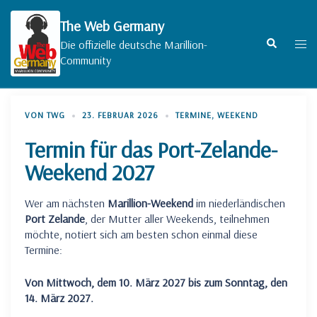
Zum
Inhalt
The Web Germany
springen
Suche
Men
Die offizielle deutsche Marillion-
umsc
Community
VON
TWG
23. FEBRUAR 2026
TERMINE
,
WEEKEND
Termin für das Port-Zelande-
Weekend 2027
Wer am nächsten
Marillion-Weekend
im niederländischen
Port Zelande
, der Mutter aller Weekends, teilnehmen
möchte, notiert sich am besten schon einmal diese
Termine:
Von Mittwoch, dem 10. März 2027 bis zum Sonntag, den
14. März 2027.