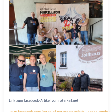
Link zum facebook-Artikel von roterkeil.net:
www.facebook.com/roterkeil.net/posts/pfbid0LAzdqeBPnd