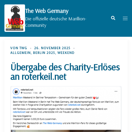
Zum
Inhalt
The Web Germany
springen
Suche
Men
Die offizielle deutsche Marillion-
umsc
Community
VON
TWG
26. NOVEMBER 2025
ALLGEMEIN
,
BERLIN 2025
,
WEEKEND
Übergabe des Charity-Erlöses
an roterkeil.net